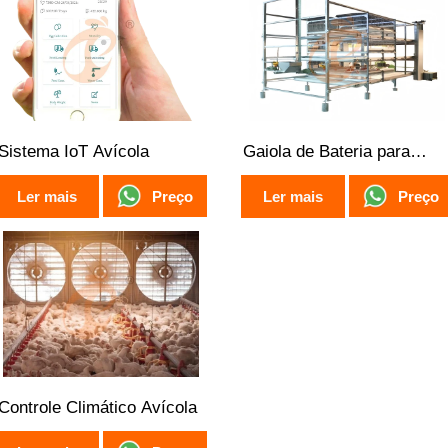
Sistema IoT Avícola
Gaiola de Bateria para
Frangos de Corte
Preço
Preço
Ler mais
Ler mais
Controle Climático Avícola