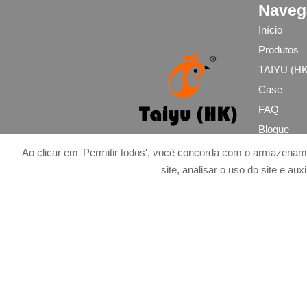
Naveg
aberto
3. Os sistemas automáticos
Início
integram tubulações,
Produtos
reguladores e componentes
TAIYU (HK
de filtragem
4. As granjas modernas
Case
selecionam os
FAQ
equipamentos de acordo
Blogue
com os requisitos de escala
da produção
Vídeo
Ao clicar em 'Permitir todos', você concorda com o armazenam
5. Recepção / WhatsApp:
Solução
site, analisar o uso do site e au
+8618830120193
Contate-N
