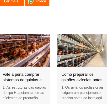
Preço
Ler mais
Vale a pena comprar
Como preparar os
sistemas de gaiolas em
galpões avícolas antes
bateria para galinhas do
de instalar as gaiolas
1. As estruturas das gaiolas
1. Os aviários profissionais
tipo H com boa relação
para galinhas poedeiras |
do tipo H apoiam sistemas
exigem um planejamento
custo-benefício?
6 etapas
eficientes de produção
preciso antes da instalação
avícola
dos equipamentos