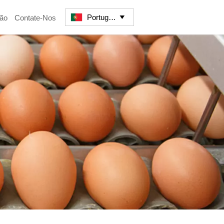
Português
ção
Contate-Nos
