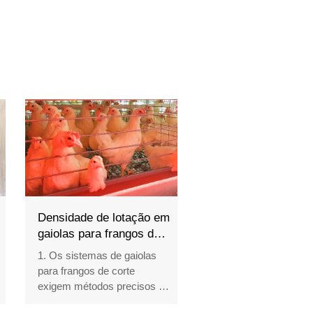
Densidade de lotação em
gaiolas para frangos de
corte | 5 regras para um
1. Os sistemas de gaiolas
crescimento rápido e
para frangos de corte
saudável
exigem métodos precisos de
planejamento da densidade