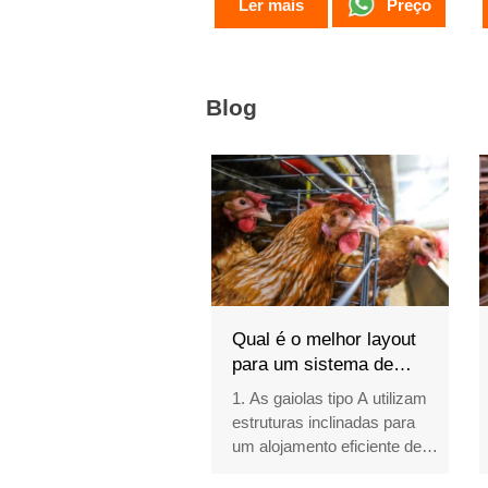
Preço
Ler mais
Blog
Qual é o melhor layout
para um sistema de
gaiolas em bateria Tipo
1. As gaiolas tipo A utilizam
A? 5 projetos com uso
estruturas inclinadas para
otimizado do espaço
um alojamento eficiente de
galinhas poedeiras