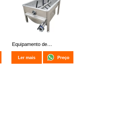
Equipamento de
Processamento de Frangos
Preço
Ler mais
de Corte