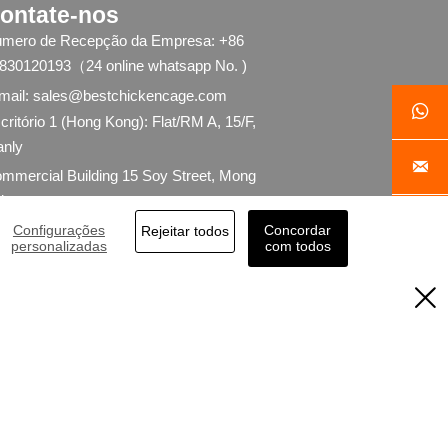
ontate-nos
ventilação mantêm
mero de Recepção da Empresa: +86
condições estáveis dentro
dos galpões avícolas
830120193（24 online whatsapp No. )
comerciais
mail: sales@bestchickencage.com
4. A integração dos

critório 1 (Hong Kong): Flat/RM A, 15/F,
equipamentos apoia o
nly
desenvolvimento eficiente da

avicultura moderna
mmercial Building 15 Soy Street, Mong
5. Recepção / WhatsApp Nº:
k
+8618830120193

Configurações
Concordar
critório 2 (China Continental): Flat/RM
Rejeitar todos
personalizadas
com todos
16, 24/F,
nxing Building, Youyi Nan Street,

ijiazhuang
ty, Hebei Province